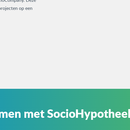
ocioCompany. Deze
projecten op een
omen met SocioHypothee