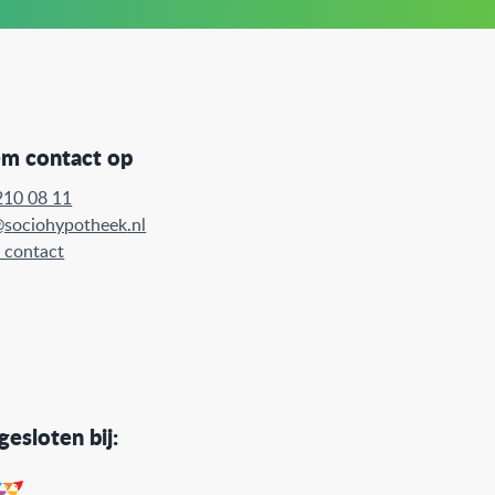
m contact op
210 08 11
@s
ociohypotheek
.nl
 contact
esloten bij: