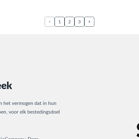
1
2
3
eek
n het vermogen dat in hun
en, voor elk bestedingsdoel