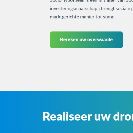
SocioHypotheek is een initiatief van S
investeringsmaatschapij brengt sociale 
marktgerichte manier tot stand.
Bereken uw overwaarde
Realiseer uw dr