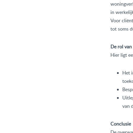
woningverk
in werkelij
Voor cliën
tot soms d
De rol van
Hier ligt e
Het 
toeko
Bespr
Uitl
van 
Conclusie
De overwaa