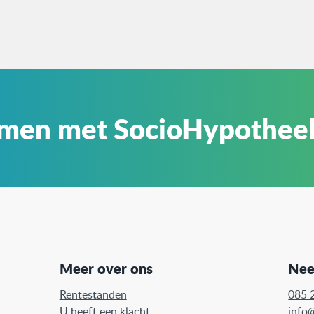
omen met SocioHypothee
Meer over ons
Nee
Rentestanden
085 
U heeft een klacht
info