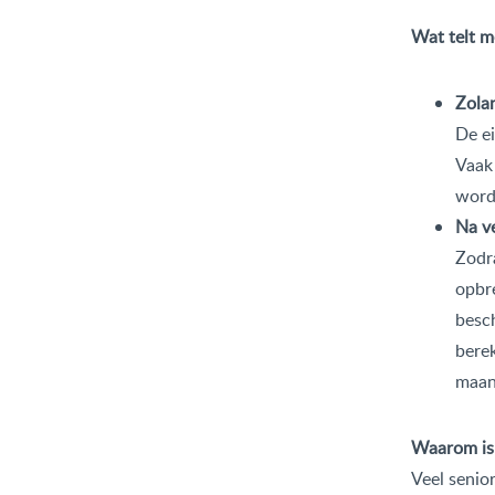
Wat telt m
Zola
De ei
Vaak 
wordt
Na v
Zodra
opbr
besc
berek
maand
Waarom is 
Veel senior