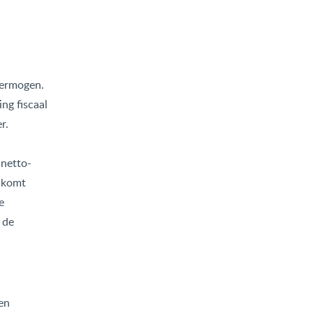
 vermogen.
ng fiscaal
r.
 netto-
) komt
e
 de
een