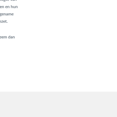
ren en hun
angename
zet.
Neem dan