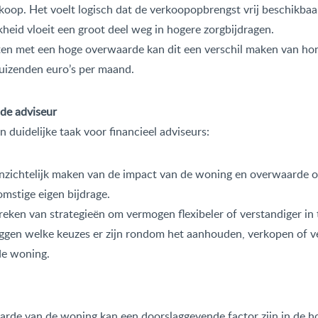
oop. Het voelt logisch dat de verkoopopbrengst vrij beschikbaar
kheid vloeit een groot deel weg in hogere zorgbijdragen.
ten met een hoge overwaarde kan dit een verschil maken van h
uizenden euro’s per maand.
 de adviseur
en duidelijke taak voor financieel adviseurs:
inzichtelijk maken van de impact van de woning en overwaarde 
mstige eigen bijdrage.
eken van strategieën om vermogen flexibeler of verstandiger in 
eggen welke keuzes er zijn rondom het aanhouden, verkopen of ve
de woning.
rde van de woning kan een doorslaggevende factor zijn in de h