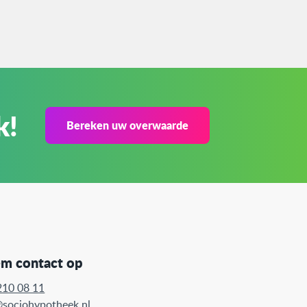
k!
Bereken uw overwaarde
m contact op
210 08 11
@s
ociohypotheek
.nl