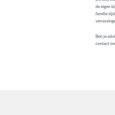
de eigen b
familie ti
verrassin
Ben je adv
contact me