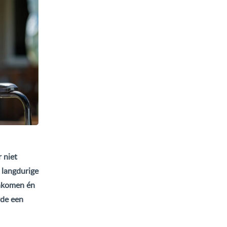
 niet
 langdurige
inkomen én
rde een