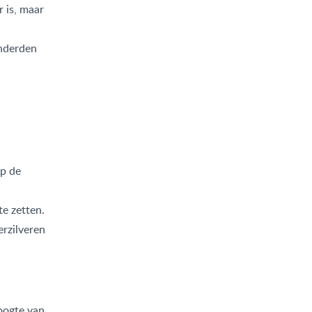
 is, maar
onderden
op de
te zetten.
rzilveren
oogte van